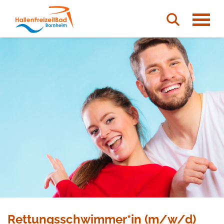
Springen Sie direkt zu:
HallenFreizeitBad Bornheim S
Hauptmenü
Zur Suche n
Inhalt
Suche
Rettungsschwimmer*in (m/w/d)